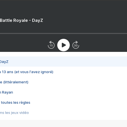
 Battle Royale - DayZ
 DayZ
 a 13 ans (et vous l'avez ignoré)
e (littéralement)
im Rayan
 toutes les règles
s les jeux vidéo
us choquant de Rockstar ? - Le scandale BULLY