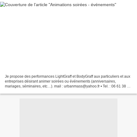
Je propose des performances LightGraff et BodyGraff aux particuliers et aux
entreprises désirant animer soirées ou événements (anniversaires,
mariages, séminaires, etc…). mail : urbanmass@yahoo.fr • Tel. : 06 61 38 92
16 • facebook : Mass Lighter