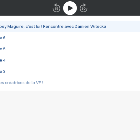
bey Maguire, c'est lui ! Rencontre avec Damien Witecka
e 6
e 5
e 4
e 3
s créatrices de la VF !
e 2
e 1
e Mektoub My Love arrive enfin ! Rencontre avec Shaïn Boumedine et Sal
i : après Toni en famille
elle réalise le bouleversant Dites lui que je l'aime