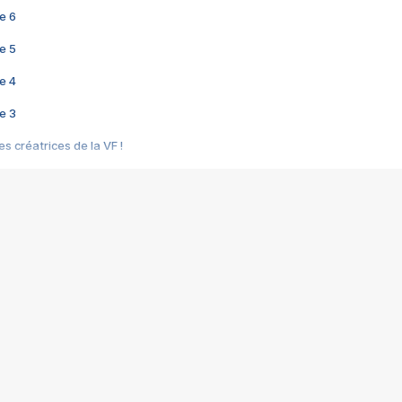
e 6
e 5
e 4
e 3
s créatrices de la VF !
e 2
e 1
e Mektoub My Love arrive enfin ! Rencontre avec Shaïn Boumedine et Sal
i : après Toni en famille
elle réalise le bouleversant Dites lui que je l'aime
ais ! Rencontre autour de Vie privée de Rebecca Zlotowski
 de Marguerite, Grave... Rencontre avec Ella Rumpf